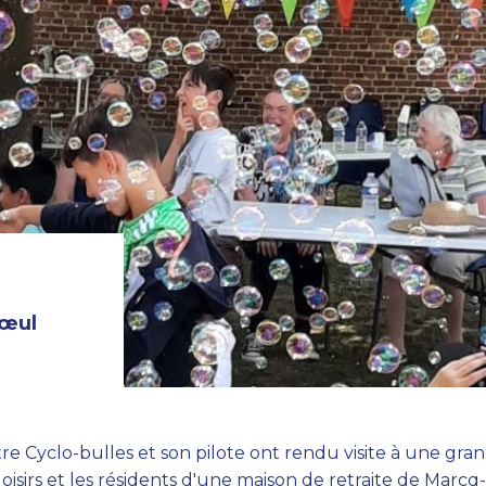
rœul
re Cyclo-bulles et son pilote ont rendu visite à une gran
loisirs et les résidents d'une maison de retraite de Marc