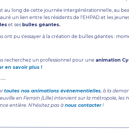
t au long de cette journée intergénérationnelle, au be
tauré un lien entre les résidents de l'EHPAD et les jeune
les
et ses
bulles géantes.
s ont pu s'essayer à la création de bulles géantes : momen
s recherchez un professionnel pour une
animation Cy
r en savoir plus !
----
ur
toutes nos animations événementielles
, à la deman
euville en Ferrain (Lille) intervient sur la métropole, le
nce entière. N'hésitez pas à
nous contacter
!