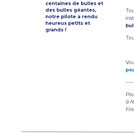
centaines de bulles et
des bulles géantes,
Tou
notre pilote a rendu
ins
heureux petits et
bul
grands !
Tou
Vou
pou
----
Po
à N
Fra